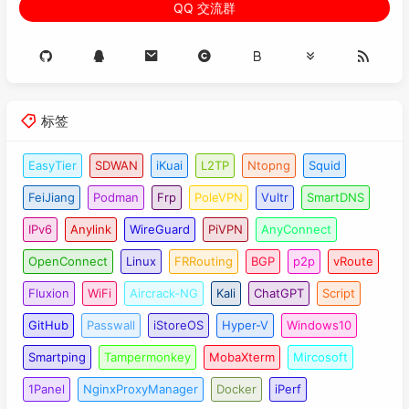
QQ 交流群
标签
EasyTier
SDWAN
iKuai
L2TP
Ntopng
Squid
FeiJiang
Podman
Frp
PoleVPN
Vultr
SmartDNS
IPv6
Anylink
WireGuard
PiVPN
AnyConnect
OpenConnect
Linux
FRRouting
BGP
p2p
vRoute
Fluxion
WiFi
Aircrack-NG
Kali
ChatGPT
Script
GitHub
Passwall
iStoreOS
Hyper-V
Windows10
Smartping
Tampermonkey
MobaXterm
Mircosoft
1Panel
NginxProxyManager
Docker
iPerf