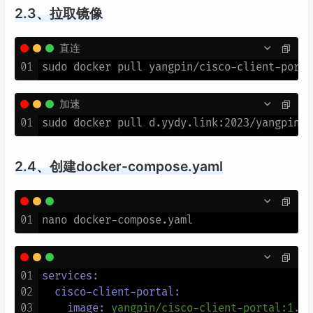
2.3、拉取镜像
直连
01
加速
01
2.4、创建docker-compose.yaml
01
01
services:
02
cisco-client-portal:
03
image:
yangpin/cisco-client-portal:1.1