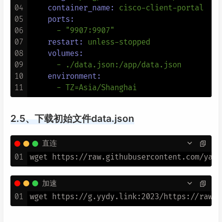
04
container_name:
cisco-client-portal
05
ports:
06
-
"9907:9907"
07
restart:
unless-stopped
08
volumes:
09
-
./data.json:/app/data.json
10
environment:
11
-
TZ=Asia/Shanghai
2.5、下载初始文件data.json
直连
01
加速
01