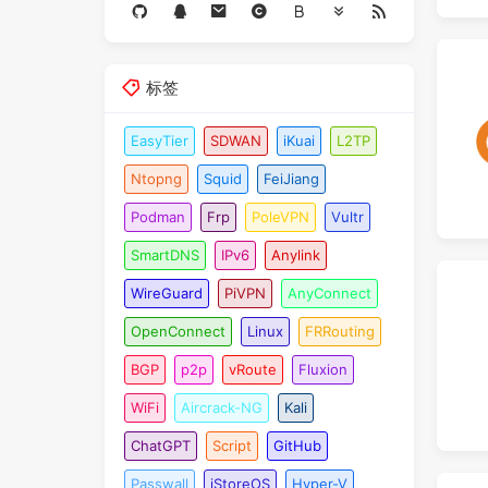
标签
EasyTier
SDWAN
iKuai
L2TP
Ntopng
Squid
FeiJiang
Podman
Frp
PoleVPN
Vultr
SmartDNS
IPv6
Anylink
WireGuard
PiVPN
AnyConnect
OpenConnect
Linux
FRRouting
BGP
p2p
vRoute
Fluxion
WiFi
Aircrack-NG
Kali
ChatGPT
Script
GitHub
Passwall
iStoreOS
Hyper-V