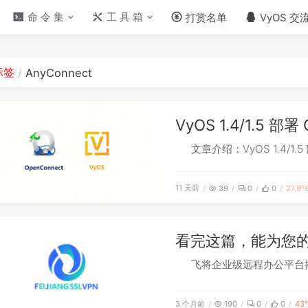
命 令 集
工 具 箱
打赏名单
VyOS 交
标签
AnyConnect
VyOS 1.4/1.5 部
文章介绍：VyOS 1.4/1.
11 天前
39
0
0
27.9
看完这篇，能为您
飞将企业级远程办公平台
3 个月前
190
0
0
43