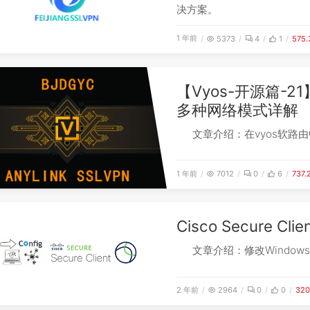
决方案。
1 年前
5373
4
1
575
【Vyos-开源篇-21】-
多种网络模式详解
文章介绍：在vyos软路由中
1 年前
7012
0
6
737
Cisco Secure 
文章介绍：修改Windo
2 年前
2964
0
0
32