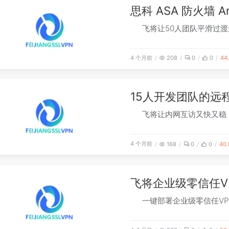
思科 ASA 防火墙 A
飞将让50人团队平滑过
4 个月前
208
0
0
44
15人开发团队的远
飞将让内网互访又快又稳
4 个月前
168
0
0
40
飞将企业级零信任V
一键部署企业级零信任VP