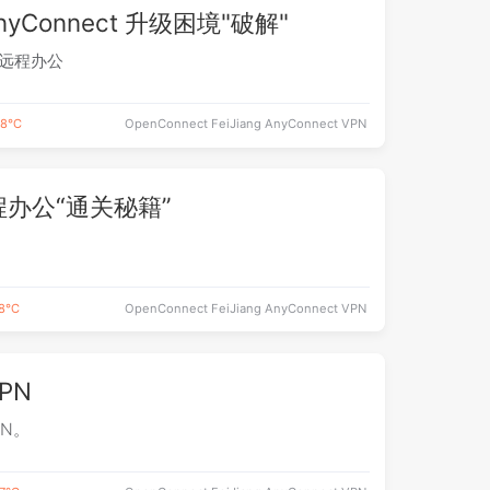
nyConnect 升级困境"破解"
渡远程办公
.8℃
OpenConnect
FeiJiang
AnyConnect
VPN
程办公“通关秘籍”
.8℃
OpenConnect
FeiJiang
AnyConnect
VPN
PN
N。