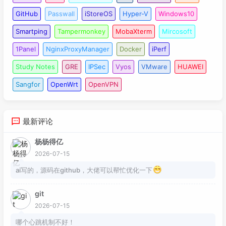
GitHub
Passwall
iStoreOS
Hyper-V
Windows10
Smartping
Tampermonkey
MobaXterm
Mircosoft
1Panel
NginxProxyManager
Docker
iPerf
Study Notes
GRE
IPSec
Vyos
VMware
HUAWEI
Sangfor
OpenWrt
OpenVPN
最新评论
杨杨得亿
2026-07-15
ai写的，源码在github，大佬可以帮忙优化一下
git
2026-07-15
哪个心跳机制不好！