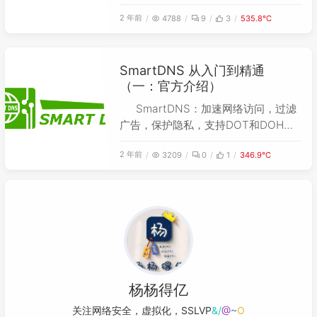
2 年前
4788
9
3
535.8℃
SmartDNS 从入门到精通
（一：官方介绍）
SmartDNS：加速网络访问，过滤
广告，保护隐私，支持DOT和DOH协
议。
2 年前
3209
0
1
346.9℃
杨杨得亿
关注网络安全，虚拟化，SSLV
u
*
o
U
$