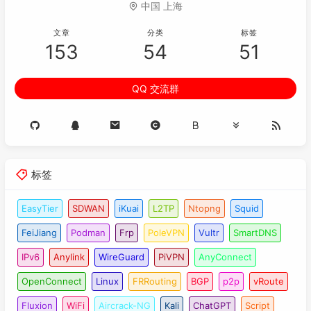
中国 上海
文章
分类
标签
153
54
51
QQ 交流群
标签
EasyTier
SDWAN
iKuai
L2TP
Ntopng
Squid
FeiJiang
Podman
Frp
PoleVPN
Vultr
SmartDNS
IPv6
Anylink
WireGuard
PiVPN
AnyConnect
OpenConnect
Linux
FRRouting
BGP
p2p
vRoute
Fluxion
WiFi
Aircrack-NG
Kali
ChatGPT
Script