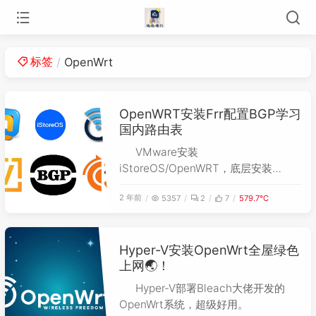
标签
OpenWrt
OpenWRT安装Frr配置BGP学习
国内路由表
VMware安装
iStoreOS/OpenWRT，底层安装
FRRouting通过BGP对接Vyos，学习
2 年前
5357
2
7
579.7℃
国内路由表。
Hyper-V安装OpenWrt全屋绿色
上网🌏！
Hyper-V部署Bleach大佬开发的
OpenWrt系统，超级好用。