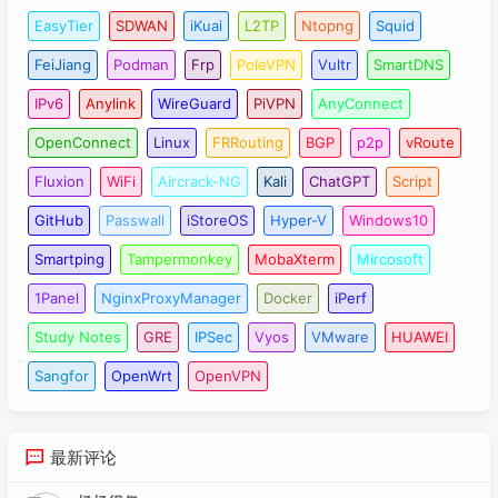
EasyTier
SDWAN
iKuai
L2TP
Ntopng
Squid
FeiJiang
Podman
Frp
PoleVPN
Vultr
SmartDNS
IPv6
Anylink
WireGuard
PiVPN
AnyConnect
OpenConnect
Linux
FRRouting
BGP
p2p
vRoute
Fluxion
WiFi
Aircrack-NG
Kali
ChatGPT
Script
GitHub
Passwall
iStoreOS
Hyper-V
Windows10
Smartping
Tampermonkey
MobaXterm
Mircosoft
1Panel
NginxProxyManager
Docker
iPerf
Study Notes
GRE
IPSec
Vyos
VMware
HUAWEI
Sangfor
OpenWrt
OpenVPN
最新评论