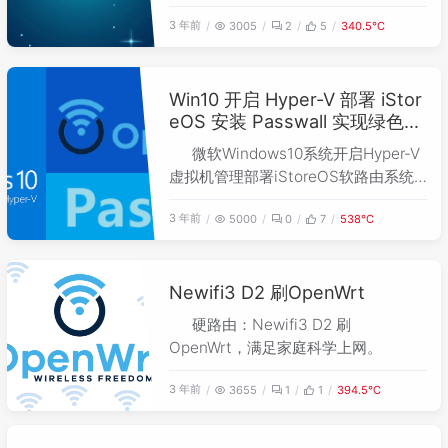
3 年前
3005
2
5
340.5℃
Win10 开启 Hyper-V 部署 iStor
eOS 安装 Passwall 实现绿色上
网🌏！
微软Windows10系统开启Hyper-V
虚拟机管理部署iStoreOS软路由系统
安装Passwall插件实现电脑绿色上
3 年前
5000
0
7
538℃
网。
Newifi3 D2 刷OpenWrt
硬路由：Newifi3 D2 刷
OpenWrt，满足家庭科学上网。
3 年前
3655
1
1
394.5℃