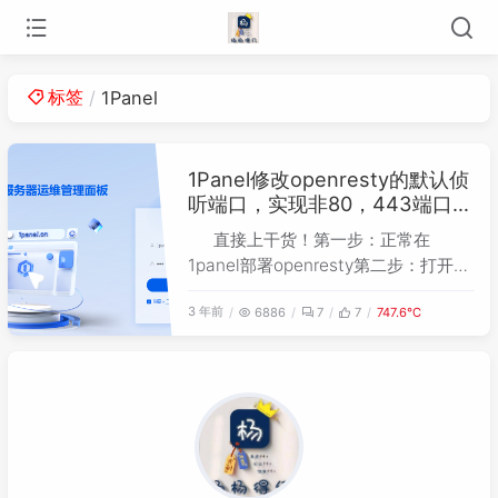
标签
1Panel
1Panel修改openresty的默认侦
听端口，实现非80，443端口反
向代理
直接上干货！第一步：正常在
1panel部署openresty第二步：打开
openresty的配置文件，找到这个目录
3 年前
6886
7
7
747.6℃
（/opt/1panel/apps/openresty/openr
esty/conf/conf.d/00.default.conf)，
修改80和443端口到你指定的端口。第
三步：去防火墙