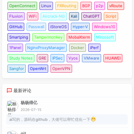
OpenConnect
Linux
FRRouting
BGP
p2p
vRoute
Fluxion
WiFi
Aircrack-NG
Kali
ChatGPT
Script
GitHub
Passwall
iStoreOS
Hyper-V
Windows10
Smartping
Tampermonkey
MobaXterm
Mircosoft
1Panel
NginxProxyManager
Docker
iPerf
Study Notes
GRE
IPSec
Vyos
VMware
HUAWEI
Sangfor
OpenWrt
OpenVPN
最新评论
杨杨得亿
2026-07-15
ai写的，源码在github，大佬可以帮忙优化一下
git