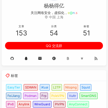
杨杨得亿
关注网络安全，虚拟化
w
~
(
<
o
中国 上海
文章
分类
标签
153
54
51
QQ 交流群
标签
EasyTier
SDWAN
iKuai
L2TP
Ntopng
Squid
FeiJiang
Podman
Frp
PoleVPN
Vultr
SmartDNS
IPv6
Anylink
WireGuard
PiVPN
AnyConnect