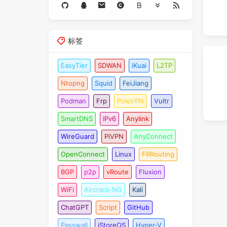
标签
EasyTier
SDWAN
iKuai
L2TP
Ntopng
Squid
FeiJiang
Podman
Frp
PoleVPN
Vultr
SmartDNS
IPv6
Anylink
WireGuard
PiVPN
AnyConnect
OpenConnect
Linux
FRRouting
BGP
p2p
vRoute
Fluxion
WiFi
Aircrack-NG
Kali
ChatGPT
Script
GitHub
Passwall
iStoreOS
Hyper-V