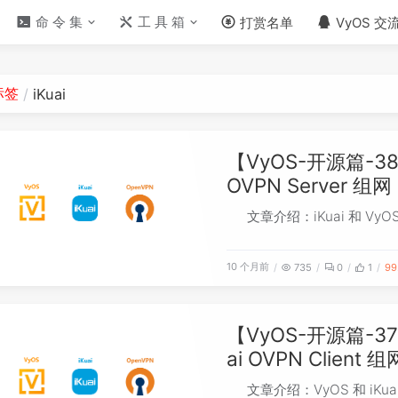
命 令 集
工 具 箱
打赏名单
VyOS 交
标签
iKuai
【VyOS-开源篇-38】-
OVPN Server 组网
文章介绍：iKuai 和 VyO
10 个月前
735
0
1
99
【VyOS-开源篇-37】-
ai OVPN Client 组
文章介绍：VyOS 和 iKua