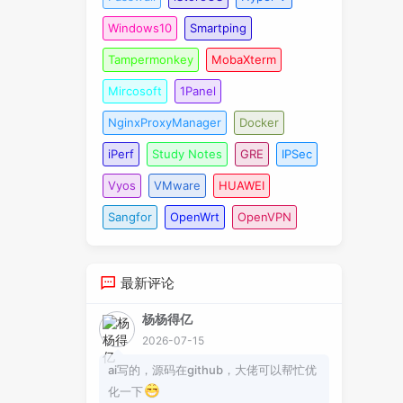
Windows10
Smartping
Tampermonkey
MobaXterm
Mircosoft
1Panel
NginxProxyManager
Docker
iPerf
Study Notes
GRE
IPSec
Vyos
VMware
HUAWEI
Sangfor
OpenWrt
OpenVPN
最新评论
杨杨得亿
2026-07-15
ai写的，源码在github，大佬可以帮忙优
化一下