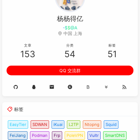
杨杨得亿
关
A
w
]
E
K
中国 上海
文章
分类
标签
153
54
51
QQ 交流群
标签
EasyTier
SDWAN
iKuai
L2TP
Ntopng
Squid
FeiJiang
Podman
Frp
PoleVPN
Vultr
SmartDNS