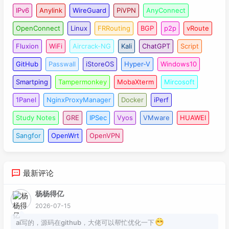
IPv6
Anylink
WireGuard
PiVPN
AnyConnect
OpenConnect
Linux
FRRouting
BGP
p2p
vRoute
Fluxion
WiFi
Aircrack-NG
Kali
ChatGPT
Script
GitHub
Passwall
iStoreOS
Hyper-V
Windows10
Smartping
Tampermonkey
MobaXterm
Mircosoft
1Panel
NginxProxyManager
Docker
iPerf
Study Notes
GRE
IPSec
Vyos
VMware
HUAWEI
Sangfor
OpenWrt
OpenVPN
最新评论
杨杨得亿
2026-07-15
ai写的，源码在github，大佬可以帮忙优化一下