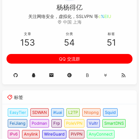
杨杨得亿
关注网络安全，虚拟化，SSLVPN
*
P
2
y
<
中国 上海
文章
分类
标签
153
54
51
QQ 交流群
标签
EasyTier
SDWAN
iKuai
L2TP
Ntopng
Squid
FeiJiang
Podman
Frp
PoleVPN
Vultr
SmartDNS
IPv6
Anylink
WireGuard
PiVPN
AnyConnect