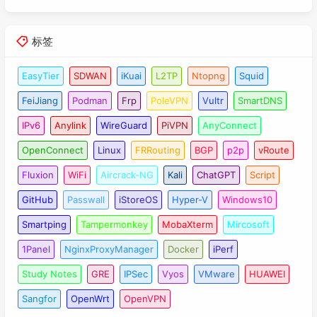
标签
EasyTier
SDWAN
iKuai
L2TP
Ntopng
Squid
FeiJiang
Podman
Frp
PoleVPN
Vultr
SmartDNS
IPv6
Anylink
WireGuard
PiVPN
AnyConnect
OpenConnect
Linux
FRRouting
BGP
p2p
vRoute
Fluxion
WiFi
Aircrack-NG
Kali
ChatGPT
Script
GitHub
Passwall
iStoreOS
Hyper-V
Windows10
Smartping
Tampermonkey
MobaXterm
Mircosoft
1Panel
NginxProxyManager
Docker
iPerf
Study Notes
GRE
IPSec
Vyos
VMware
HUAWEI
Sangfor
OpenWrt
OpenVPN