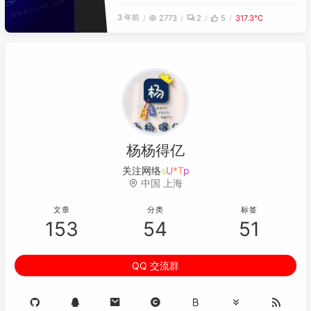
SwitchySharp实现Smartping监测线
3 年前
2773
2
5
317.3℃
路质量。
杨杨得亿
关注网络安
g
)
i
0
|
中国 上海
文章
分类
标签
153
54
51
QQ 交流群