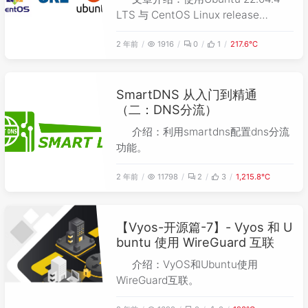
LTS 与 CentOS Linux release
7.9.2009 (Core) 通过 GRE 建立隧道，
2 年前
1916
0
1
217.6℃
实现互通。
SmartDNS 从入门到精通
（二：DNS分流）
介绍：利用smartdns配置dns分流
功能。
2 年前
11798
2
3
1,215.8℃
【Vyos-开源篇-7】- Vyos 和 U
buntu 使用 WireGuard 互联
介绍：VyOS和Ubuntu使用
WireGuard互联。