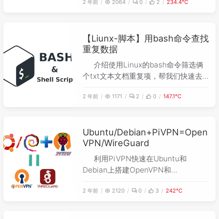
2 年前
2064
0
2
234.4℃
到openwrt中的passwall插件里实现域
名分流功能。
【Liunx-脚本】用bash命令查找
重复数据
介绍使用Linux的bash命令筛选俩
个txt文本文档重复项，帮我们快速去
重。
2 年前
1171
2
0
147.1℃
Ubuntu/Debian+PiVPN=Open
VPN/WireGuard
利用PiVPN快速在Ubuntu和
Debian上搭建OpenVPN和
WireGuard。
2 年前
2120
0
3
242℃