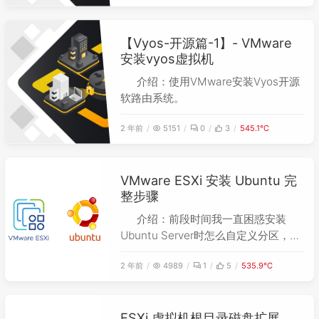
【Vyos-开源篇-1】- VMware
安装vyos虚拟机
介绍：使用VMware安装Vyos开源
软路由系统。
2 年前
5151
0
3
545.1℃
VMware ESXi 安装 Ubuntu 完
整步骤
介绍：前段时间我一直困惑安装
Ubuntu Server时怎么自定义分区，经
过研究终于有了一点门道，分享一下怎
2 年前
4989
1
5
535.9℃
么安装Linux系统时合理分配分区大小
一。
ESXi 虚拟机根目录磁盘扩展