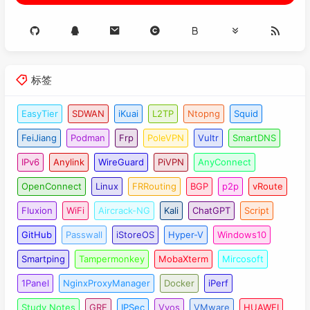
标签
EasyTier
SDWAN
iKuai
L2TP
Ntopng
Squid
FeiJiang
Podman
Frp
PoleVPN
Vultr
SmartDNS
IPv6
Anylink
WireGuard
PiVPN
AnyConnect
OpenConnect
Linux
FRRouting
BGP
p2p
vRoute
Fluxion
WiFi
Aircrack-NG
Kali
ChatGPT
Script
GitHub
Passwall
iStoreOS
Hyper-V
Windows10
Smartping
Tampermonkey
MobaXterm
Mircosoft
1Panel
NginxProxyManager
Docker
iPerf
Study Notes
GRE
IPSec
Vyos
VMware
HUAWEI