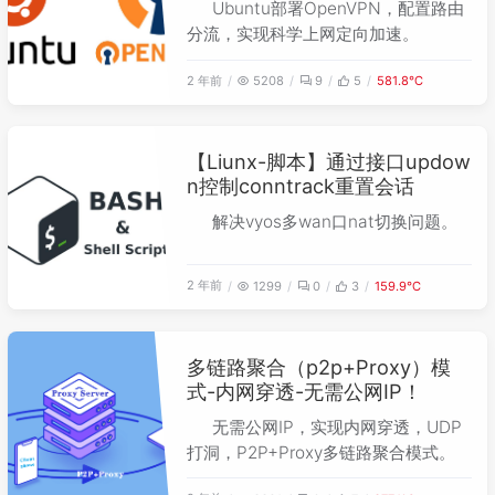
Ubuntu部署OpenVPN，配置路由
分流，实现科学上网定向加速。
2 年前
5208
9
5
581.8℃
【Liunx-脚本】通过接口updow
n控制conntrack重置会话
解决vyos多wan口nat切换问题。
2 年前
1299
0
3
159.9℃
多链路聚合（p2p+Proxy）模
式-内网穿透-无需公网IP！
无需公网IP，实现内网穿透，UDP
打洞，P2P+Proxy多链路聚合模式。