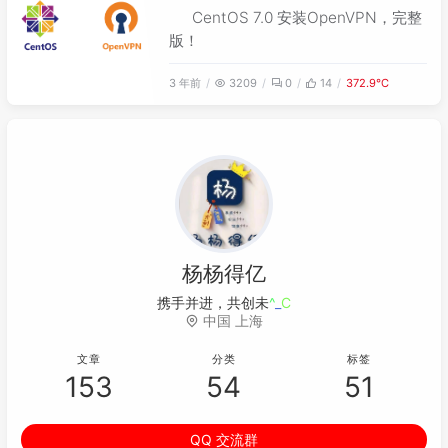
CentOS 7.0 安装OpenVPN，完整
版！
3 年前
3209
0
14
372.9℃
杨杨得亿
携手
6
u
&
[
U
中国 上海
文章
分类
标签
153
54
51
QQ 交流群