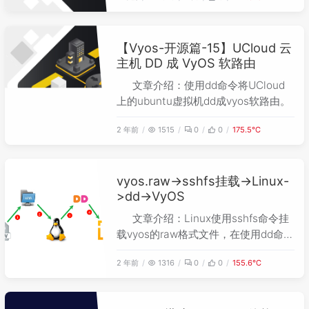
【Vyos-开源篇-15】UCloud 云
主机 DD 成 VyOS 软路由
文章介绍：使用dd命令将UCloud
上的ubuntu虚拟机dd成vyos软路由。
2 年前
1515
0
0
175.5℃
vyos.raw->sshfs挂载->Linux-
>dd->VyOS
文章介绍：Linux使用sshfs命令挂
载vyos的raw格式文件，在使用dd命令
把linux变成vyos。
2 年前
1316
0
0
155.6℃