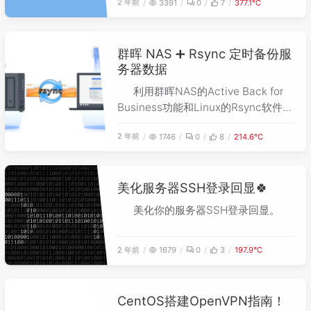
2 年前
3391
0
7
377.1℃
群晖 NAS ➕ Rsync 定时备份服
务器数据
利用群晖NAS的Active Back for
Business功能和Linux的Rsync软件功
能，定时备份服务器数据。
2 年前
1746
0
8
214.6℃
美化服务器SSH登录回显🍀
美化你的服务器SSH登录回显。
2 年前
1679
0
3
197.9℃
CentOS搭建OpenVPN指南！