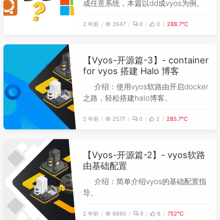
成任意系统，本篇以dd成vyos为例。
2 年前
2647
0
0
288.7℃
【Vyos-开源篇-3】- container
for vyos 搭建 Halo 博客
介绍：使用vyos软路由开启docker
之路，轻松搭建halo博客。
2 年前
2577
0
2
285.7℃
【Vyos-开源篇-2】- vyos软路
由基础配置
介绍：简单介绍vyos的基础配置指
导。
2 年前
6890
9
6
752℃