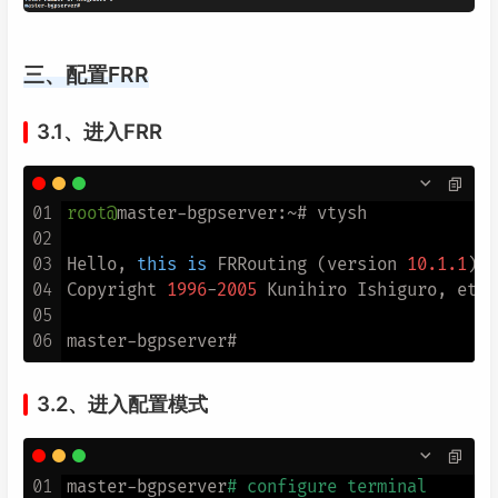
三、配置FRR
3.1、进入FRR
01
root@
master-bgpserver:~# vtysh

02
03
Hello, 
this
is
 FRRouting (version 
10.1
.1
).

04
Copyright 
1996
-
2005
 Kunihiro Ishiguro, et al
05
06
3.2、进入配置模式
01
master-bgpserver
# configure terminal