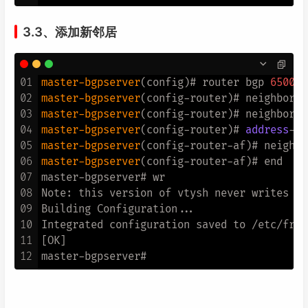
3.3、添加新邻居
01
master-bgpserver
(config)# router bgp 
65000
02
master-bgpserver
(config-router)# neighbor 
1
03
master-bgpserver
(config-router)# neighbor 
1
04
master-bgpserver
(config-router)# 
address
05
master-bgpserver
(config-router-af)# neighbo
06
master-bgpserver
(config-router-af)# end

07
master-bgpserver# wr

08
Note: this version of vtysh never writes vt
09
Building Configuration...

10
Integrated configuration saved to /etc/frr/
11
[OK]

12