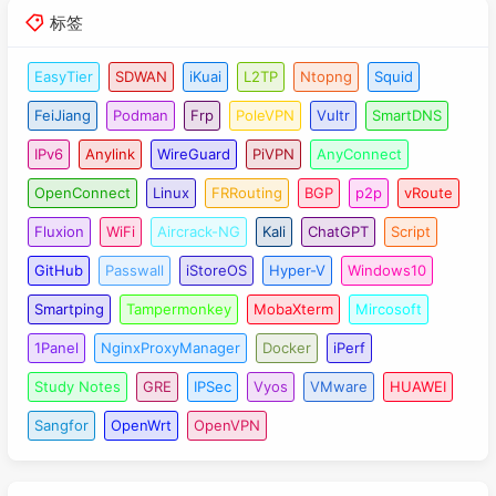
标签
EasyTier
SDWAN
iKuai
L2TP
Ntopng
Squid
FeiJiang
Podman
Frp
PoleVPN
Vultr
SmartDNS
IPv6
Anylink
WireGuard
PiVPN
AnyConnect
OpenConnect
Linux
FRRouting
BGP
p2p
vRoute
Fluxion
WiFi
Aircrack-NG
Kali
ChatGPT
Script
GitHub
Passwall
iStoreOS
Hyper-V
Windows10
Smartping
Tampermonkey
MobaXterm
Mircosoft
1Panel
NginxProxyManager
Docker
iPerf
Study Notes
GRE
IPSec
Vyos
VMware
HUAWEI
Sangfor
OpenWrt
OpenVPN