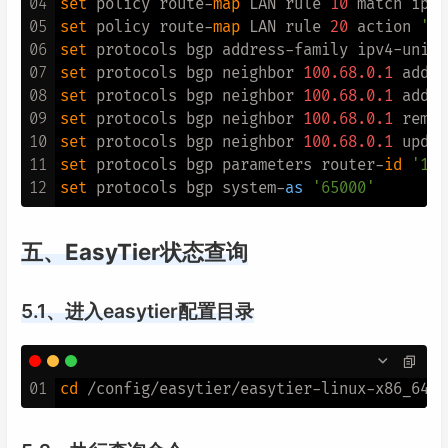
04
set
 policy route-
map
 LAN rule 
10
 match ip a
05
set
 policy route-
map
 LAN rule 
20
 action 
'de
06
set
 protocols bgp address-family ipv4-unica
07
set
 protocols bgp neighbor 
100.68
.0
.1
 addre
08
set
 protocols bgp neighbor 
100.68
.0
.1
09
set
 protocols bgp neighbor 
100.68
.0
.1
 remot
10
set
 protocols bgp neighbor 
100.68
.0
.1
 updat
11
set
 protocols bgp parameters router-
id
'100
12
set
 protocols bgp system-
as
'65000'
五、EasyTier状态查询
5.1、进入easytier配置目录
01
cd