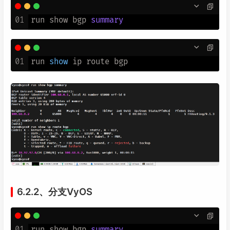
01
run show bgp 
summary
01
run 
show
6.2.2、分支VyOS
01
run show bgp 
summary