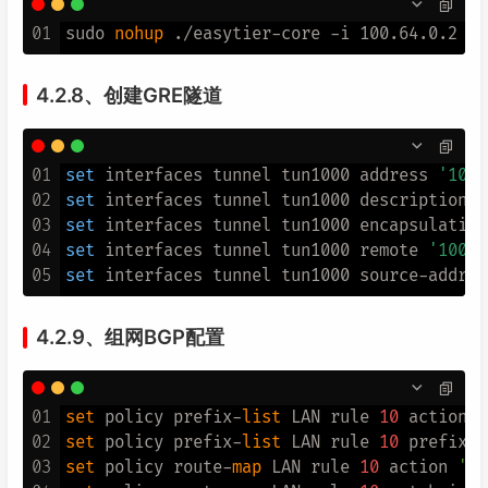
01
sudo 
nohup
4.2.8、创建GRE隧道
01
set
 interfaces tunnel tun1000 address 
'100.
02
set
 interfaces tunnel tun1000 description 
t
03
set
 interfaces tunnel tun1000 encapsulation
04
set
 interfaces tunnel tun1000 remote 
'100.6
05
set
 interfaces tunnel tun1000 source-addres
4.2.9、组网BGP配置
01
set
 policy prefix-
list
 LAN rule 
10
 action 
'
02
set
 policy prefix-
list
 LAN rule 
10
 prefix 
'
03
set
 policy route-
map
 LAN rule 
10
 action 
'pe