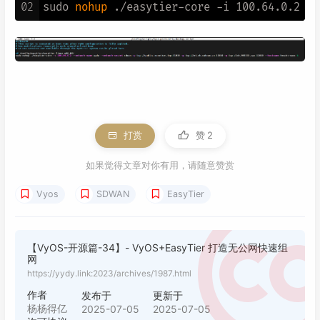
02
sudo 
nohup
打赏
赞
2
如果觉得文章对你有用，请随意赞赏
Vyos
SDWAN
EasyTier
【VyOS-开源篇-34】- VyOS+EasyTier 打造无公网快速组
网
https://yydy.link:2023/archives/1987.html
作者
发布于
更新于
杨杨得亿
2025-07-05
2025-07-05