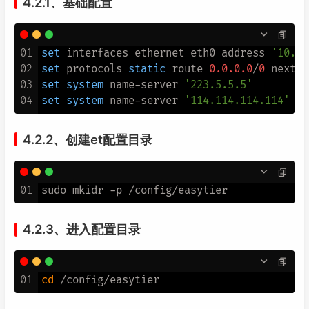
4.2.1、基础配置
01
set
 interfaces ethernet eth0 address 
'10.97
02
set
 protocols 
static
 route 
0.0
.0
.0
/
0
 next
-
h
03
set
system
 name
-
server 
'223.5.5.5'
04
set
system
 name
-
server 
'114.114.114.114'
4.2.2、创建et配置目录
01
4.2.3、进入配置目录
01
cd