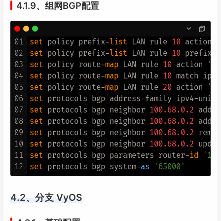
4.1.9、组网BGP配置
01
set
 policy prefix-
list
 LAN rule 
10
 action 
'
02
set
 policy prefix-
list
 LAN rule 
10
 prefix 
'
03
set
 policy route-
map
 LAN rule 
10
 action 
'pe
04
set
 policy route-
map
 LAN rule 
10
 match ip a
05
set
 policy route-
map
 LAN rule 
20
 action 
'de
06
set
 protocols bgp address-family ipv4-unica
07
set
 protocols bgp neighbor 
100.68
.0
.2
 addre
08
set
 protocols bgp neighbor 
100.68
.0
.2
09
set
 protocols bgp neighbor 
100.68
.0
.2
 remot
10
set
 protocols bgp neighbor 
100.68
.0
.2
 updat
11
set
 protocols bgp parameters router-
id
'100
12
set
 protocols bgp system-
as
'65000'
4.2、分支 VyOS