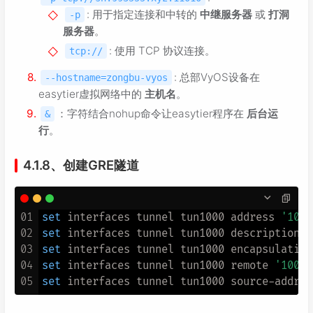
: 用于指定连接和中转的
中继服务器
或
打洞
-p
服务器
。
: 使用 TCP 协议连接。
tcp://
: 总部VyOS设备在
--hostname=zongbu-vyos
easytier虚拟网络中的
主机名
。
：字符结合nohup命令让easytier程序在
后台运
&
行
。
4.1.8、创建GRE隧道
01
set
 interfaces tunnel tun1000 address 
'100.
02
set
 interfaces tunnel tun1000 description 
t
03
set
 interfaces tunnel tun1000 encapsulation
04
set
 interfaces tunnel tun1000 remote 
'100.6
05
set
 interfaces tunnel tun1000 source-addres