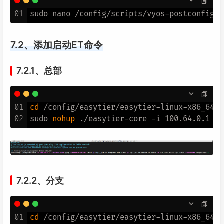
01
7.2、添加启动ET命令
7.2.1、总部
01
cd
 /config/easytier/easytier-linux-x86_64/

02
sudo 
nohup
7.2.2、分支
01
cd
 /config/easytier/easytier-linux-x86_64/
