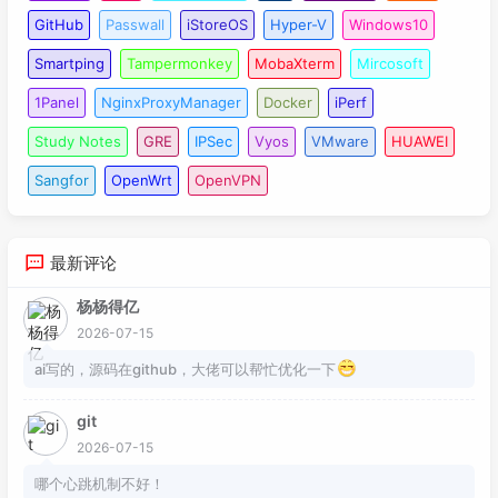
GitHub
Passwall
iStoreOS
Hyper-V
Windows10
Smartping
Tampermonkey
MobaXterm
Mircosoft
1Panel
NginxProxyManager
Docker
iPerf
Study Notes
GRE
IPSec
Vyos
VMware
HUAWEI
Sangfor
OpenWrt
OpenVPN
最新评论
杨杨得亿
2026-07-15
ai写的，源码在github，大佬可以帮忙优化一下
git
2026-07-15
哪个心跳机制不好！