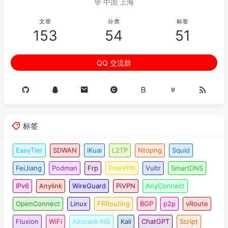
中国 上海
文章
分类
标签
153
54
51
QQ 交流群
标签
EasyTier
SDWAN
iKuai
L2TP
Ntopng
Squid
FeiJiang
Podman
Frp
PoleVPN
Vultr
SmartDNS
IPv6
Anylink
WireGuard
PiVPN
AnyConnect
OpenConnect
Linux
FRRouting
BGP
p2p
vRoute
Fluxion
WiFi
Aircrack-NG
Kali
ChatGPT
Script