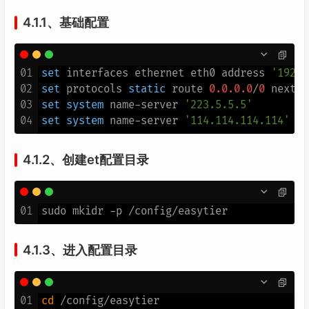
4.1.1、基础配置
01
set
 interfaces ethernet eth0 address 
'192.1
02
set
 protocols 
static
 route 
0.0
.0
.0
/
0
 next
-
h
03
set
system
 name
-
server 
'223.5.5.5'
04
set
system
 name
-
server 
'114.114.114.114'
4.1.2、创建et配置目录
01
4.1.3、进入配置目录
01
cd