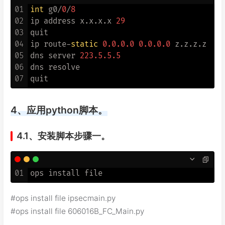
01
int
 g0/
0
/
8
02
ip address x.x.x.x 
29
03
quit

04
ip route-
static
0.0
.0
.0
0.0
.0
.0
 z.z.z.z

05
dns server 
223.5
.5
.5
06
dns resolve

07
4、应用python脚本。
4.1、安装脚本步骤一。
01
#ops install file ipsecmain.py
#ops install file 606016B_FC_Main.py