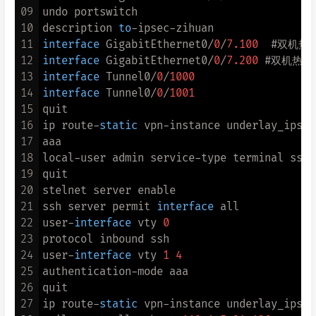
09
undo portswitch

10
description 
to
11
interface
 GigabitEthernet0/
0
/
7.100
12
interface
 GigabitEthernet0/
0
/
7.200
13
interface
 Tunnel0/
0
/
1000
14
interface
 Tunnel0/
0
/
1001
15
quit

16
ip route-
static
 vpn-instance underlay_ipsec
17
aaa

18
local-user admin service-type terminal ssh h
19
quit

20
stelnet server enable 

21
ssh server permit 
interface
 all

22
user-
interface
 vty 
0
23
protocol inbound ssh

24
user-
interface
 vty 
1
4
25
authentication-mode aaa

26
quit

27
ip route-
static
 vpn-instance underlay_ipsec