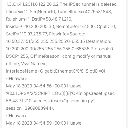
1.3.6.1.4.1.2011.6.122.26.6.2 The IPSec tunnel is deleted.
(Ifindex=11, SeqNum=10, TunnelIndex=4026531848,
RuleNum=1, DstIP=58.48.71.210,
InsideIP=10.200.200.30, RemotePort=4500, CpuID=0,
SrcIP=119.97.235.77, FlowInfo=Source:
10.50.37.151/255.255.255.255:0-65535 Destination:
10.200.200.30/255.255.255.255:0-65535 Protocol: 0
DSCP: 255, OfflineReason=config modify or manual
offline, VsysName=,
InterfaceName=GigabitEthernet0/0/8, SlotID=0)
<Huawei>
May 18 2023 04:54:56+00:00 Huawei
%%01OPSA/2/SCRIPT_LOG(l)[8]:OPS: ops:reset ipsec
58.48.71.210 success (user="ipsecmain.py",
session=3909083944).
<Huawei>
May 18 2023 04:54:59+00:00 Huawei