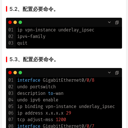
5.2、配置必要命令。
01
ip vpn-instance underlay_ipsec

02
ipv4-family

03
5.3、配置必要命令。
01
interface
 GigabitEthernet0/
0
/
8
02
undo portswitch

03
description 
to
-wan

04
undo ipv6 enable

05
ip binding vpn-instance underlay_ipsec

06
ip address x.x.x.x 
29
07
tcp adjust-mss 
1200
08
interface
 GigabitEthernet0/
0
/
7