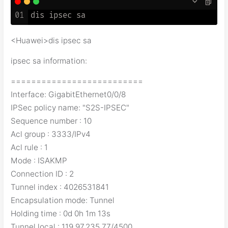
01
<Huawei>dis ipsec sa
ipsec sa information:
==========================
Interface: GigabitEthernet0/0/8
IPSec policy name: "S2S-IPSEC"
Sequence number : 10
Acl group : 3333/IPv4
Acl rule : 1
Mode : ISAKMP
Connection ID : 2
Tunnel index : 4026531841
Encapsulation mode: Tunnel
Holding time : 0d 0h 1m 13s
Tunnel local : 119.97.235.77/4500