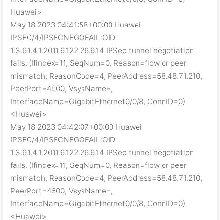
Huawei>
May 18 2023 04:41:58+00:00 Huawei
IPSEC/4/IPSECNEGOFAIL:OID
1.3.6.1.4.1.2011.6.122.26.6.14 IPSec tunnel negotiation
fails. (Ifindex=11, SeqNum=0, Reason=flow or peer
mismatch, ReasonCode=4, PeerAddress=58.48.71.210,
PeerPort=4500, VsysName=,
InterfaceName=GigabitEthernet0/0/8, ConnID=0)
<Huawei>
May 18 2023 04:42:07+00:00 Huawei
IPSEC/4/IPSECNEGOFAIL:OID
1.3.6.1.4.1.2011.6.122.26.6.14 IPSec tunnel negotiation
fails. (Ifindex=11, SeqNum=0, Reason=flow or peer
mismatch, ReasonCode=4, PeerAddress=58.48.71.210,
PeerPort=4500, VsysName=,
InterfaceName=GigabitEthernet0/0/8, ConnID=0)
<Huawei>