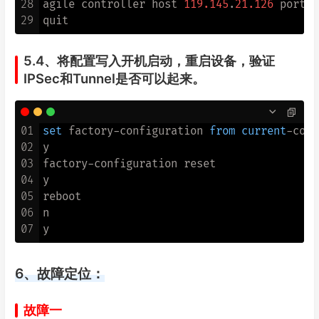
28
agile controller host 
119.145
.
21.126
 port 
1
29
5.4、将配置写入开机启动，重启设备，验证
IPSec和Tunnel是否可以起来。
01
set
 factory
-
configuration 
from
current
-
conf
02
y

03
factory
-
configuration reset

04
y

05
reboot

06
n

07
6、故障定位：
故障一