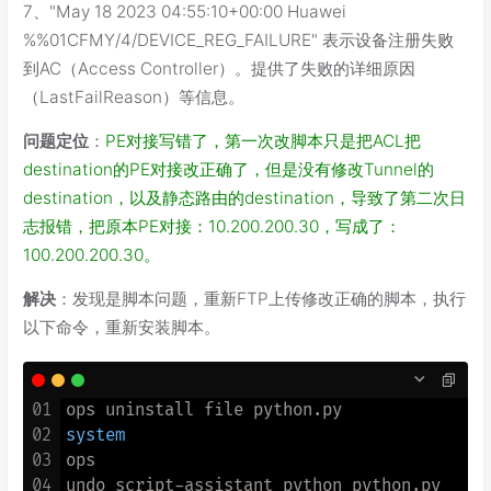
7、"May 18 2023 04:55:10+00:00 Huawei
%%01CFMY/4/DEVICE_REG_FAILURE" 表示设备注册失败
到AC（Access Controller）。提供了失败的详细原因
（LastFailReason）等信息。
问题定位
：
PE对接写错了，第一次改脚本只是把ACL把
destination的PE对接改正确了，但是没有修改Tunnel的
destination，以及静态路由的destination，导致了第二次日
志报错，把原本PE对接：10.200.200.30，写成了：
100.200.200.30。
解决
：发现是脚本问题，重新FTP上传修改正确的脚本，执行
以下命令，重新安装脚本。
01
02
system
03
ops

04
undo script-assistant python python.py
