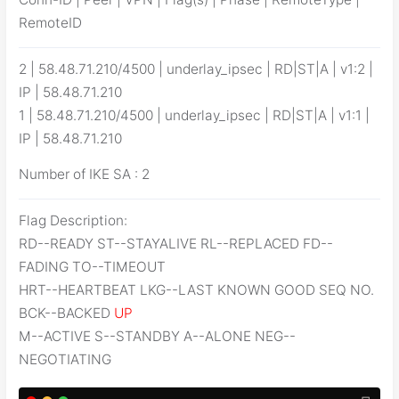
RemoteID
2 | 58.48.71.210/4500 | underlay_ipsec | RD|ST|A | v1:2 |
IP | 58.48.71.210
1 | 58.48.71.210/4500 | underlay_ipsec | RD|ST|A | v1:1 |
IP | 58.48.71.210
Number of IKE SA : 2
Flag Description:
RD--READY ST--STAYALIVE RL--REPLACED FD--
FADING TO--TIMEOUT
HRT--HEARTBEAT LKG--LAST KNOWN GOOD SEQ NO.
BCK--BACKED
UP
M--ACTIVE S--STANDBY A--ALONE NEG--
NEGOTIATING