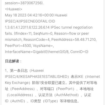
session=3870067256).
<Huawei>
May 18 2023 04:42:16+00:00 Huawei
IPSEC/4/IPSECNEGOFAIL:OID
1.3.6.1.4.1.2011.6.122.26.6.14 IPSec tunnel negotiation
fails. (Ifindex=11, SeqNum=0, Reason=flow or peer
mismatch, ReasonCode=4, PeerAddress=58.48.71.210,
PeerPort=4500, VsysName=,
InterfaceName=GigabitEthernet0/0/8, ConnID=0)
日志解读
：
1、第一条日志（Huawei
IPSEC/4/IKESAPHASE1ESTABLISHED）表示IKE（Internet
Key Exchange）阶段1安全联盟已建立。其中提供了对等地
址（PeerAddress）、对等端口（PeerPort）、本地地址
（LocalAddress）、认证方法（AuthMethod）、认证
ID（AuthID）、ID类型（IDType）等详细信息。