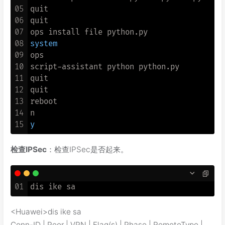
05
quit

06
quit

07
08
system
09
ops

10
script-assistant python python.py

11
quit

12
quit

13
reboot

14
15
y
检查IPSec
：检查IPSec是否起来。
01
<Huawei>dis ike sa
Conn-ID | Peer | VPN | Flag(s) | Phase | RemoteType |