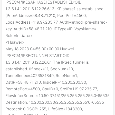
IPSEC/4/IKESAPHASE1ESTABLISHED:OID
1.3.6.1.4.1.2011.6.122.26.6.13 IKE phase1 sa established.
(PeerAddress=58.48.71.210, PeerPort=4500,
LocalAddress=119.97.235.77, AuthMethod=pre-shared-
key, AuthID=58.48.71.210, IDType=IP, VsysName=,
Role=Initiator)
<Huawei>
May 18 2023 04:55:00+00:00 Huawei
IPSEC/4/IPSECTUNNELSTART:OID
1.3.6.1.4.1.2011.6.122.26.6.1 The IPSec tunnel is
established. (Ifindex=11, SeqNum=10,
TunnelIndex=4026531849, RuleNum=1,
DstIP=58.48.71.210, InsideIP=10.200.200.30,
RemotePort=4500, CpuID=0, SrcIP=119.97.235.77,
FlowInfo=Source: 10.50.37.151/255.255.255.255:0-65535
Destination: 10.200.200.30/255.255.255.255:0-65535
Protocol: 0 DSCP: 255, LifeSize=1843200,