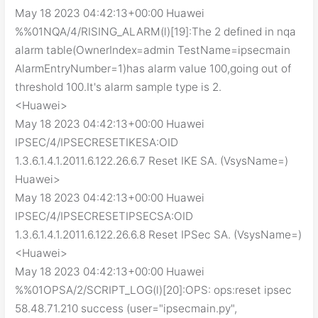
May 18 2023 04:42:13+00:00 Huawei
%%01NQA/4/RISING_ALARM(l)[19]:The 2 defined in nqa
alarm table(OwnerIndex=admin TestName=ipsecmain
AlarmEntryNumber=1)has alarm value 100,going out of
threshold 100.It's alarm sample type is 2.
<Huawei>
May 18 2023 04:42:13+00:00 Huawei
IPSEC/4/IPSECRESETIKESA:OID
1.3.6.1.4.1.2011.6.122.26.6.7 Reset IKE SA. (VsysName=)
Huawei>
May 18 2023 04:42:13+00:00 Huawei
IPSEC/4/IPSECRESETIPSECSA:OID
1.3.6.1.4.1.2011.6.122.26.6.8 Reset IPSec SA. (VsysName=)
<Huawei>
May 18 2023 04:42:13+00:00 Huawei
%%01OPSA/2/SCRIPT_LOG(l)[20]:OPS: ops:reset ipsec
58.48.71.210 success (user="ipsecmain.py",