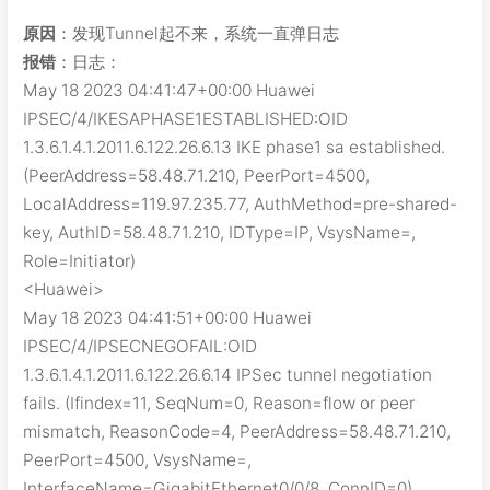
原因
：发现Tunnel起不来，系统一直弹日志
报错
：日志：
May 18 2023 04:41:47+00:00 Huawei
IPSEC/4/IKESAPHASE1ESTABLISHED:OID
1.3.6.1.4.1.2011.6.122.26.6.13 IKE phase1 sa established.
(PeerAddress=58.48.71.210, PeerPort=4500,
LocalAddress=119.97.235.77, AuthMethod=pre-shared-
key, AuthID=58.48.71.210, IDType=IP, VsysName=,
Role=Initiator)
<Huawei>
May 18 2023 04:41:51+00:00 Huawei
IPSEC/4/IPSECNEGOFAIL:OID
1.3.6.1.4.1.2011.6.122.26.6.14 IPSec tunnel negotiation
fails. (Ifindex=11, SeqNum=0, Reason=flow or peer
mismatch, ReasonCode=4, PeerAddress=58.48.71.210,
PeerPort=4500, VsysName=,
InterfaceName=GigabitEthernet0/0/8, ConnID=0)