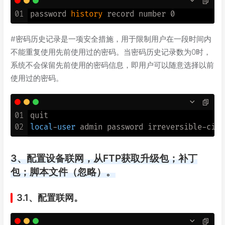
01
password 
history
#密码历史记录是一项安全措施，用于限制用户在一段时间内
不能重复使用先前使用过的密码。当密码历史记录数为0时，
系统不会保留先前使用的密码信息，即用户可以随意选择以前
使用过的密码。
01
02
local
-
user
 admin password irreversible
-
ciph
3、配置设备联网，从FTP获取升级包；补丁
包；脚本文件（忽略）。
3.1、配置联网。