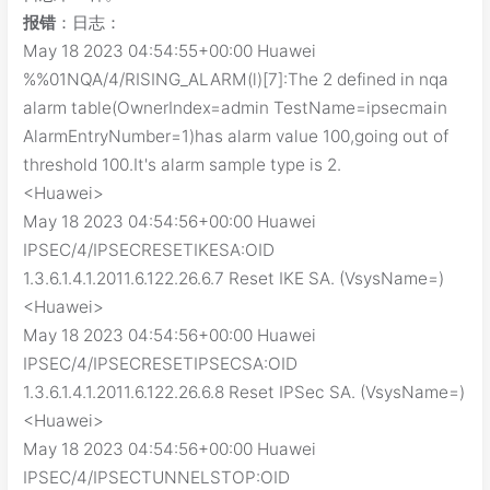
报错
：日志：
May 18 2023 04:54:55+00:00 Huawei
%%01NQA/4/RISING_ALARM(l)[7]:The 2 defined in nqa
alarm table(OwnerIndex=admin TestName=ipsecmain
AlarmEntryNumber=1)has alarm value 100,going out of
threshold 100.It's alarm sample type is 2.
<Huawei>
May 18 2023 04:54:56+00:00 Huawei
IPSEC/4/IPSECRESETIKESA:OID
1.3.6.1.4.1.2011.6.122.26.6.7 Reset IKE SA. (VsysName=)
<Huawei>
May 18 2023 04:54:56+00:00 Huawei
IPSEC/4/IPSECRESETIPSECSA:OID
1.3.6.1.4.1.2011.6.122.26.6.8 Reset IPSec SA. (VsysName=)
<Huawei>
May 18 2023 04:54:56+00:00 Huawei
IPSEC/4/IPSECTUNNELSTOP:OID