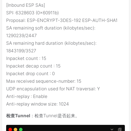
[Inbound ESP SAs]
SPI: 6328603 (0x60911b)
Proposal: ESP-ENCRYPT-3DES-192 ESP-AUTH-SHA1
SA remaining soft duration (kilobytes/sec):
1290239/2447
SA remaining hard duration (kilobytes/sec):
1843199/3527
Inpacket count : 15
Inpacket decap count : 15
Inpacket drop count : 0
Max received sequence-number: 15
UDP encapsulation used for NAT traversal: Y
Anti-replay : Enable
Anti-replay window size: 1024
检查Tunnel
：检查Tunnel是否起来。