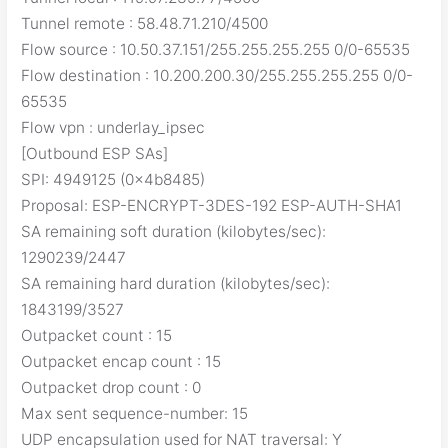
Tunnel remote : 58.48.71.210/4500
Flow source : 10.50.37.151/255.255.255.255 0/0-65535
Flow destination : 10.200.200.30/255.255.255.255 0/0-
65535
Flow vpn : underlay_ipsec
[Outbound ESP SAs]
SPI: 4949125 (0x4b8485)
Proposal: ESP-ENCRYPT-3DES-192 ESP-AUTH-SHA1
SA remaining soft duration (kilobytes/sec):
1290239/2447
SA remaining hard duration (kilobytes/sec):
1843199/3527
Outpacket count : 15
Outpacket encap count : 15
Outpacket drop count : 0
Max sent sequence-number: 15
UDP encapsulation used for NAT traversal: Y