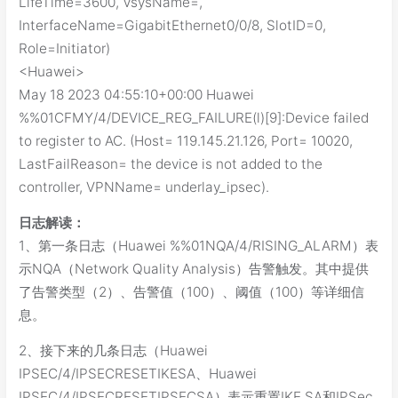
LifeTime=3600, VsysName=,
InterfaceName=GigabitEthernet0/0/8, SlotID=0,
Role=Initiator)
<Huawei>
May 18 2023 04:55:10+00:00 Huawei
%%01CFMY/4/DEVICE_REG_FAILURE(l)[9]:Device failed
to register to AC. (Host= 119.145.21.126, Port= 10020,
LastFailReason= the device is not added to the
controller, VPNName= underlay_ipsec).
日志解读：
1、第一条日志（Huawei %%01NQA/4/RISING_ALARM）表
示NQA（Network Quality Analysis）告警触发。其中提供
了告警类型（2）、告警值（100）、阈值（100）等详细信
息。
2、接下来的几条日志（Huawei
IPSEC/4/IPSECRESETIKESA、Huawei
IPSEC/4/IPSECRESETIPSECSA）表示重置IKE SA和IPSec