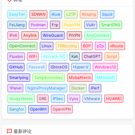
EasyTier
SDWAN
iKuai
L2TP
Ntopng
Squid
FeiJiang
Podman
Frp
PoleVPN
Vultr
SmartDNS
IPv6
Anylink
WireGuard
PiVPN
AnyConnect
OpenConnect
Linux
FRRouting
BGP
p2p
vRoute
Fluxion
WiFi
Aircrack-NG
Kali
ChatGPT
Script
GitHub
Passwall
iStoreOS
Hyper-V
Windows10
Smartping
Tampermonkey
MobaXterm
Mircosoft
1Panel
NginxProxyManager
Docker
iPerf
Study Notes
GRE
IPSec
Vyos
VMware
HUAWEI
Sangfor
OpenWrt
OpenVPN
最新评论