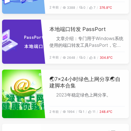
2 年前
3388
0
7
376.8℃
本地端口转发 PassPort
文章介绍：专门用于Windows系统
使用的端口转发工具PassPort，它具
有图形界面，配置简单，支持TCP和
2 年前
2648
0
8
304.8℃
UDP转发，支持配置多个并行转发，只
要电脑能通目的IP就能帮你转发。
🌏7×24小时绿色上网分享🌏自
建脚本合集
2023年稳定绿色上网分享。
2 年前
1994
1
11
248.4℃