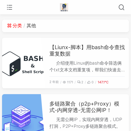
分类
其他
【Liunx-脚本】用bash命令查找
重复数据
介绍使用Linux的bash命令筛选俩
个txt文本文档重复项，帮我们快速去
重。
2 年前
1171
2
0
147.1℃
多链路聚合（p2p+Proxy）模
式-内网穿透-无需公网IP！
无需公网IP，实现内网穿透，UDP
打洞，P2P+Proxy多链路聚合模式。